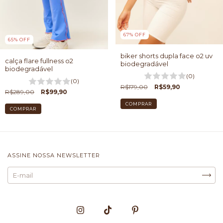
67
%
OFF
65
%
OFF
biker shorts dupla face o2 uv
calça flare fullness o2
biodegradável
biodegradável
(0)
(0)
R$179,00
R$59,90
R$289,00
R$99,90
COMPRAR
COMPRAR
ASSINE NOSSA NEWSLETTER