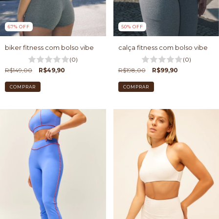
67
%
OFF
50
%
OFF
biker fitness com bolso vibe
calça fitness com bolso vibe
(0)
(0)
R$149,00
R$49,90
R$198,00
R$99,90
COMPRAR
COMPRAR