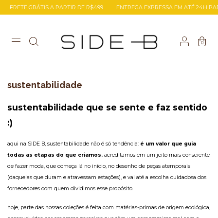
FRETE GRÁTIS A PARTIR DE R$499
ENTREGA EXPRESSA EM ATÉ 24H PAR
0
sustentabilidade
sustentabilidade que se sente e faz sentido 
:)
aqui na SIDE B, sustentabilidade não é só tendência: 
é um valor que guia 
todas as etapas do que criamos.
 acreditamos em um jeito mais consciente 
de fazer moda, que começa lá no início, no desenho de peças atemporais 
(daquelas que duram e atravessam estações), e vai até a escolha cuidadosa dos 
fornecedores com quem dividimos esse propósito.
hoje, parte das nossas coleções é feita com matérias-primas de origem ecológica, 