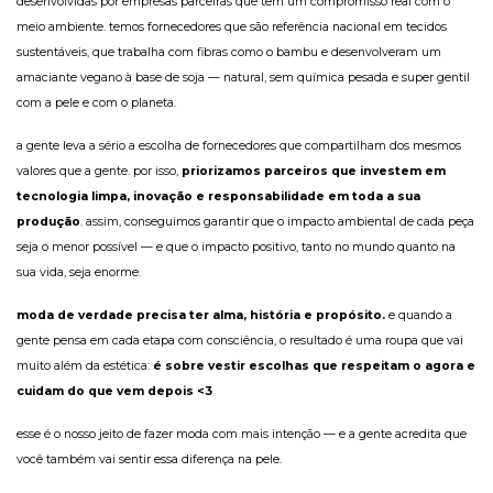
desenvolvidas por empresas parceiras que têm um compromisso real com o 
meio ambiente. temos fornecedores que são referência nacional em tecidos 
sustentáveis, que trabalha com fibras como o bambu e desenvolveram um 
amaciante vegano à base de soja — natural, sem química pesada e super gentil 
com a pele e com o planeta.
a gente leva a sério a escolha de fornecedores que compartilham dos mesmos 
valores que a gente. por isso, 
priorizamos parceiros que investem em 
tecnologia limpa, inovação e responsabilidade em toda a sua 
produção
. assim, conseguimos garantir que o impacto ambiental de cada peça 
seja o menor possível — e que o impacto positivo, tanto no mundo quanto na 
sua vida, seja enorme.
moda de verdade precisa ter alma, história e propósito.
 e quando a 
gente pensa em cada etapa com consciência, o resultado é uma roupa que vai 
muito além da estética: 
é sobre vestir escolhas que respeitam o agora e 
cuidam do que vem depois <3
esse é o nosso jeito de fazer moda com mais intenção — e a gente acredita que 
você também vai sentir essa diferença na pele.