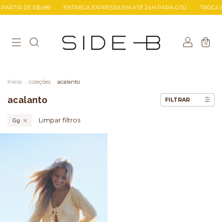
PARTIR DE R$499
ENTREGA EXPRESSA EM ATÉ 24H PARA O RJ
TROCA F
0
Início
.
coleções
.
acalanto
acalanto
FILTRAR
Limpar filtros
Gg