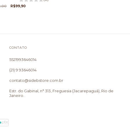
9,00
R$99,90
CONTATO
5521993646014
(21) 9 93646014
contato@sidebstore.com.br
Estr. do Gabinal, n° 313, Freguesia (Jacarepaguá), Rio de
Janeiro.