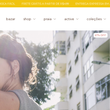
E GRÁTIS A PARTIR DE R$499
ENTREGA EXPRESSA EM ATÉ 24H PARA O RJ
bazar
shop
praia
active
coleções
67
%
OFF