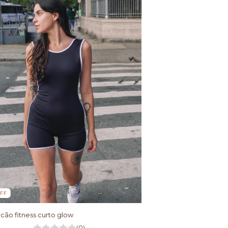
FF
ão fitness curto glow
(0)