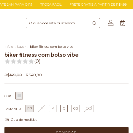
TROCA FÁCIL
FRETE GRÁTIS A PARTIR DE R$499
ENTREGA EXPRESSA
0
Início
.
bazar
.
biker fitness com bolso vibe
biker fitness com bolso vibe
(0)
R$149,00
R$49,90
COR
PP
P
M
G
GG
EXG
TAMANHO
Guia de medidas