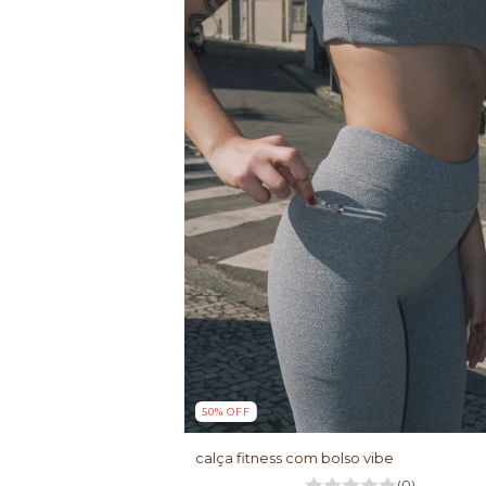
50
%
OFF
calça fitness com bolso vibe
(0)