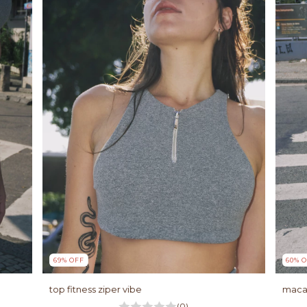
69
%
OFF
60
%
O
top fitness ziper vibe
macac
(0)