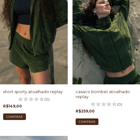
short sporty atoalhado replay
casaco bomber atoalhado
replay
(0)
(0)
R$149,00
R$259,00
COMPRAR
COMPRAR