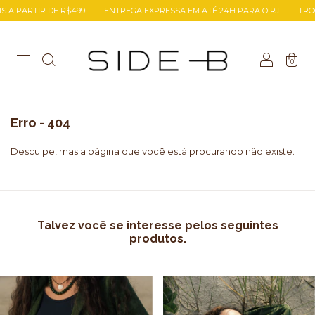
A PARTIR DE R$499
ENTREGA EXPRESSA EM ATÉ 24H PARA O RJ
TROCA 
0
Erro - 404
Desculpe, mas a página que você está procurando não existe.
Talvez você se interesse pelos seguintes
produtos.