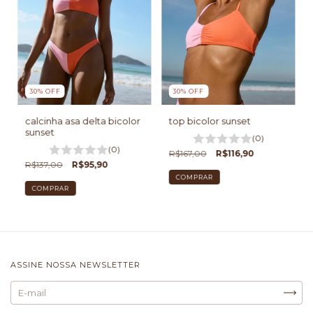
30
%
OFF
30
%
OFF
calcinha asa delta bicolor
top bicolor sunset
sunset
(0)
(0)
R$167,00
R$116,90
R$137,00
R$95,90
COMPRAR
COMPRAR
ASSINE NOSSA NEWSLETTER