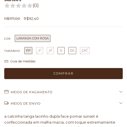
(0)
R$177,00
R$92,40
LARANJA COM ROSA
COR
PP
P
M
G
GG
EXG
TAMANHO
Guia de medidas
MEIOS DE PAGAMENTO
MEIOS DE ENVIO
a calcinha tanga lacinho dupla face pomar sunset é
confeccionada em malha macia, com toque extremamente