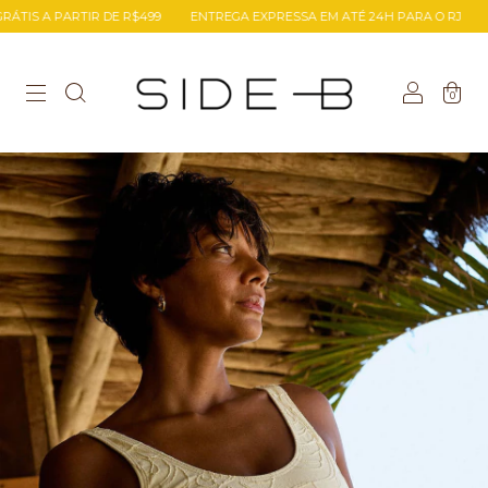
S A PARTIR DE R$499
ENTREGA EXPRESSA EM ATÉ 24H PARA O RJ
TROC
0