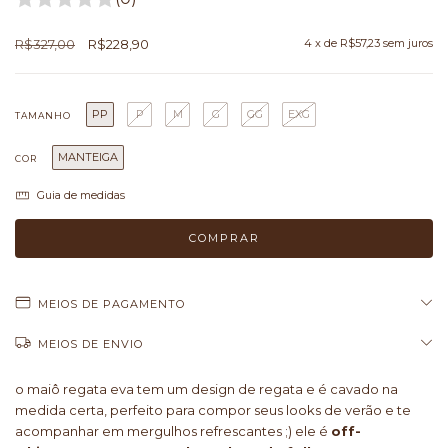
R$327,00
R$228,90
4
x de
R$57,23
sem juros
PP
P
M
G
GG
EXG
TAMANHO
MANTEIGA
COR
Guia de medidas
MEIOS DE PAGAMENTO
MEIOS DE ENVIO
o maiô regata eva tem um design de regata e é cavado na
medida certa, perfeito para compor seus looks de verão e te
acompanhar em mergulhos refrescantes ;) ele é
off-