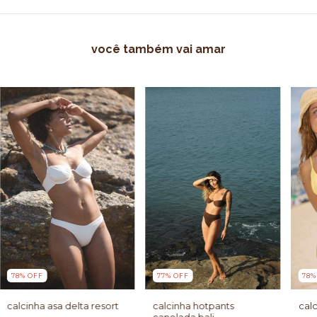
você também vai amar
78
%
OFF
77
%
OFF
78
calcinha asa delta resort
calcinha hotpants
calc