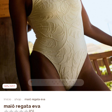
30
%
OFF
Início
.
shop
.
maiô regata eva
maiô regata eva
(0)