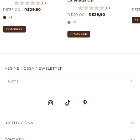
canelada bali
(0)
(0)
R$139,00
R$29,90
R$1
R$129,00
R$29,90
+1
CO
+1
COMPRAR
COMPRAR
ASSINE NOSSA NEWSLETTER
INSTITUCIONAL
CONTATO