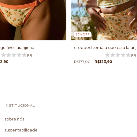
30
%
OFF
egulável laranjinha
cropped tomara que caia laranj
(0)
(0)
2,90
R$177,00
R$123,90
INSTITUCIONAL
sobre nós
sustentabilidade