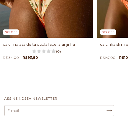
30
%
OFF
30
%
OFF
calcinha asa delta dupla face laranjinha
calcinha slim r
(0)
R$134,00
R$93,80
R$147,00
R$10
ASSINE NOSSA NEWSLETTER