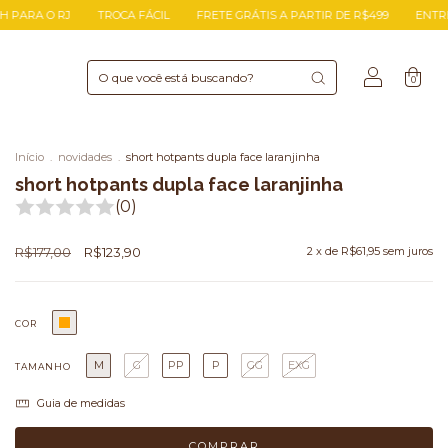
A FÁCIL
FRETE GRÁTIS A PARTIR DE R$499
ENTREGA EXPRESSA EM ATÉ
0
Início
.
novidades
.
short hotpants dupla face laranjinha
short hotpants dupla face laranjinha
(0)
R$177,00
R$123,90
2
x de
R$61,95
sem juros
COR
M
G
PP
P
GG
EXG
TAMANHO
Guia de medidas