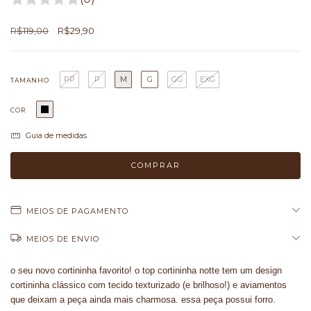
R$119,00
R$29,90
PP
P
M
G
GG
EXG
TAMANHO
COR
Guia de medidas
MEIOS DE PAGAMENTO
MEIOS DE ENVIO
o seu novo cortininha favorito! o top cortininha notte tem um design
cortininha clássico com tecido texturizado (e brilhoso!) e aviamentos
que deixam a peça ainda mais charmosa. essa peça possui forro.