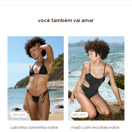
você também vai amar
75
%
OFF
66
%
OFF
calcinha cortininha notte
maiô com recortes notte