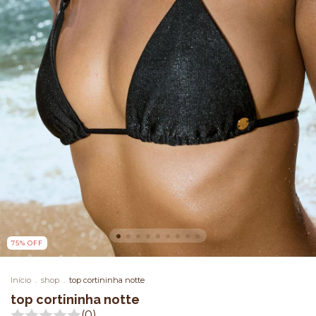
75
%
OFF
Início
.
shop
.
top cortininha notte
top cortininha notte
(0)