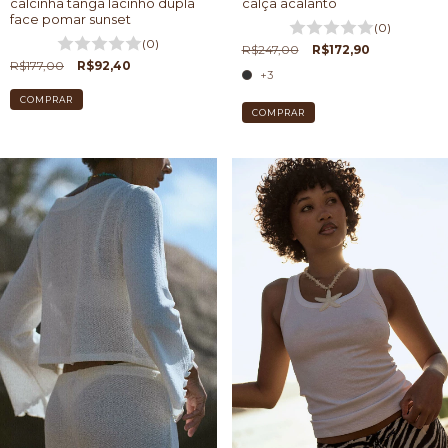
calcinha tanga lacinho dupla
calça acalanto
face pomar sunset
(0)
(0)
R$247,00
R$172,90
R$177,00
R$92,40
+3
COMPRAR
COMPRAR