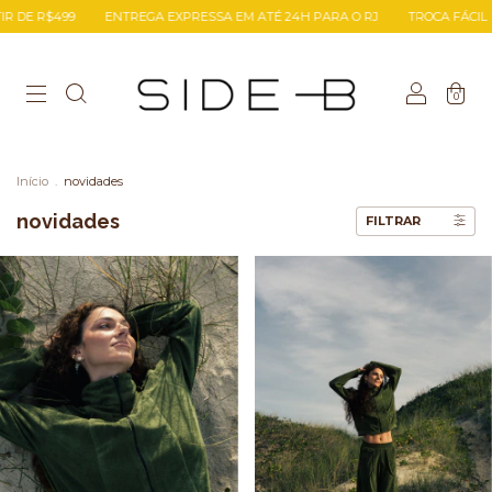
RESSA EM ATÉ 24H PARA O RJ
TROCA FÁCIL
FRETE GRÁTIS A PARTIR D
0
Início
.
novidades
novidades
FILTRAR