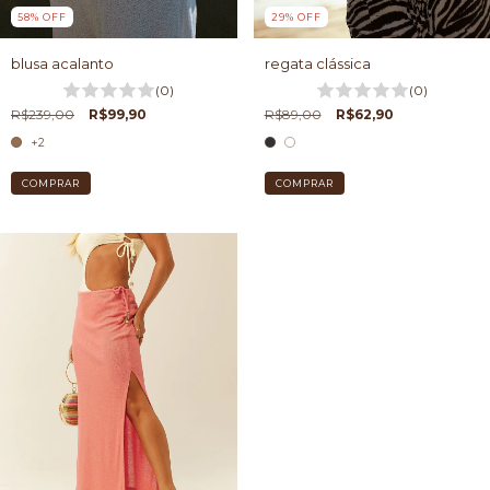
58
%
OFF
29
%
OFF
blusa acalanto
regata clássica
(0)
(0)
R$239,00
R$99,90
R$89,00
R$62,90
+2
COMPRAR
COMPRAR