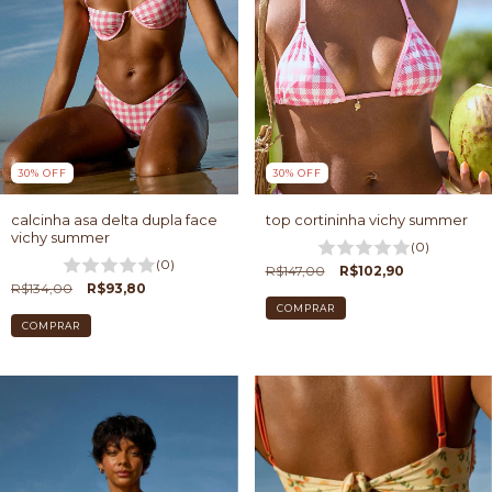
30
%
OFF
30
%
OFF
calcinha asa delta dupla face
top cortininha vichy summer
vichy summer
(0)
(0)
R$147,00
R$102,90
R$134,00
R$93,80
COMPRAR
COMPRAR