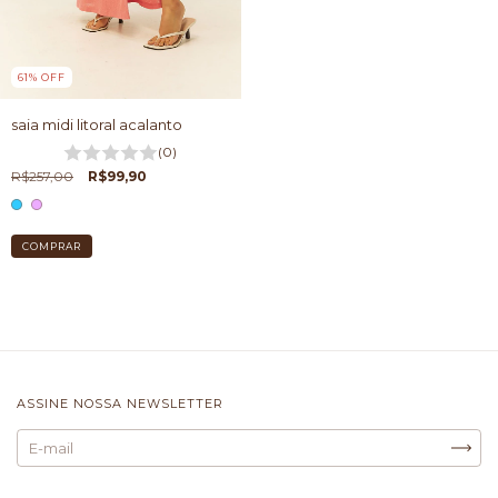
61
%
OFF
saia midi litoral acalanto
(0)
R$257,00
R$99,90
COMPRAR
ASSINE NOSSA NEWSLETTER