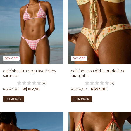
30
%
OFF
30
%
OFF
calcinha slim regulável vichy
calcinha asa delta dupla face
summer
laranjinha
(0)
(0)
R$147,00
R$102,90
R$134,00
R$93,80
COMPRAR
COMPRAR