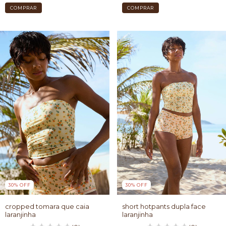
COMPRAR
COMPRAR
30
%
OFF
30
%
OFF
cropped tomara que caia
short hotpants dupla face
laranjinha
laranjinha