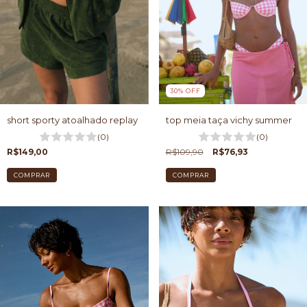
30
%
OFF
short sporty atoalhado replay
top meia taça vichy summer
(0)
(0)
R$149,00
R$109,90
R$76,93
COMPRAR
COMPRAR