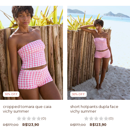
30
%
OFF
30
%
OFF
cropped tomara que caia
short hotpants dupla face
vichy summer
vichy summer
(0)
(0)
R$177,00
R$123,90
R$177,00
R$123,90