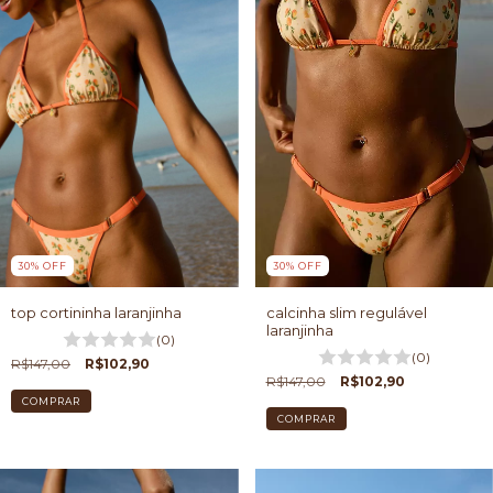
30
%
OFF
30
%
OFF
calcinha slim regulável
top cortininha laranjinha
laranjinha
(0)
(0)
R$147,00
R$102,90
R$147,00
R$102,90
COMPRAR
COMPRAR