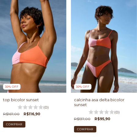
30
%
OFF
30
%
OFF
top bicolor sunset
calcinha asa delta bicolor
sunset
(0)
(0)
R$167,00
R$116,90
R$137,00
R$95,90
COMPRAR
COMPRAR