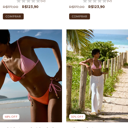
(0)
(0)
R$177,00
R$123,90
R$177,00
R$123,90
COMPRAR
COMPRAR
48
%
OFF
30
%
OFF