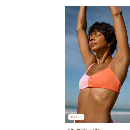
30
%
OFF
top bicolor sunset