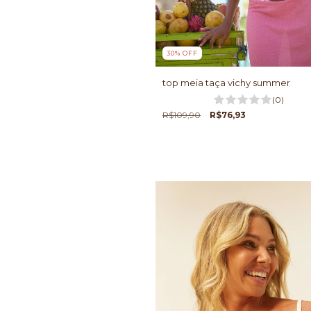
30
%
OFF
top meia taça vichy summer
(0)
R$109,90
R$76,93