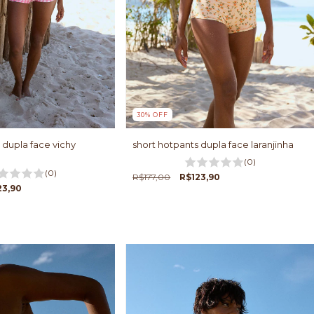
30
%
OFF
 dupla face vichy
short hotpants dupla face laranjinha
(0)
(0)
R$177,00
R$123,90
23,90