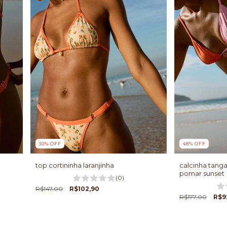
48
%
OFF
30
%
OFF
calcinha tanga
top cortininha laranjinha
pomar sunset
(0)
R$147,00
R$102,90
R$177,00
R$9