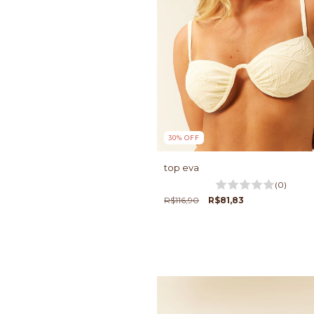
30
%
OFF
top eva
(0)
R$116,90
R$81,83