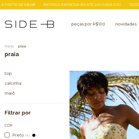
É 24H PARA O RJ
TROCA FÁCIL
FRETE GRÁTIS A PARTIR DE R$499
peças por R$100
novidades
Início
.
praia
praia
top
calcinha
maiô
Filtrar por
COR
Preto
(4)