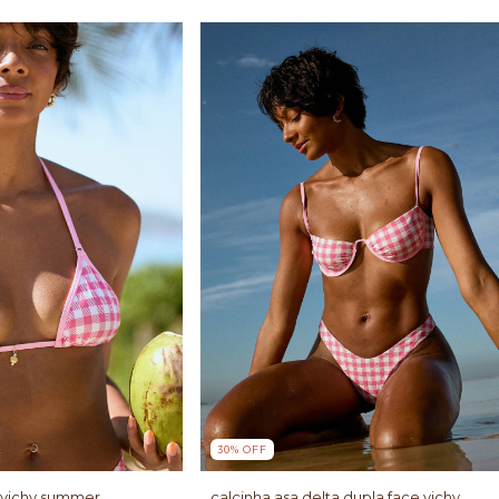
30
%
OFF
a vichy summer
calcinha asa delta dupla face vichy