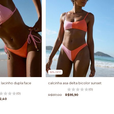
30
%
OFF
 lacinho dupla face
calcinha asa delta bicolor sunset
(0)
(0)
R$137,00
R$95,90
2,40