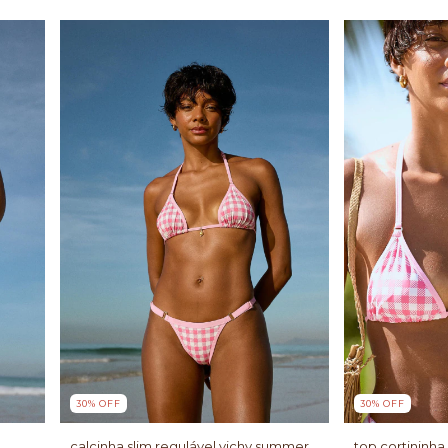
30
%
OFF
30
%
OFF
calcinha slim regulável vichy summer
top cortininh