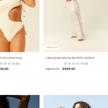
66
%
OFF
 recortes eva
calça pantalona de linho solaris
(0)
(0)
56,90
R$297,00
R$99,90