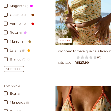
Magenta
(1)
Caramelo
(1)
Vermelho
(1)
Rosa
(6)
30
%
OFF
Marrom
(1)
Laranja
(5)
cropped tomara que caia laranji
(0)
Branco
(1)
R$177,00
R$123,90
VER TODOS
TAMANHO
Exg
(2)
Manteiga
(1)