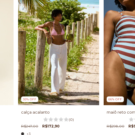
30
%
OFF
66
%
OFF
calça acalanto
maiô reto com
(0)
R$247,00
R$172,90
R$298,00
R$
+3