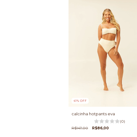
41
%
OFF
calcinha hotpants eva
(0)
R$147,00
R$86,00