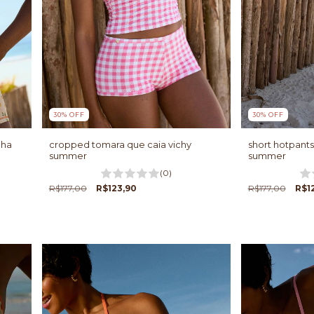
30
%
OFF
30
%
OFF
nha
cropped tomara que caia vichy
short hotpants
summer
summer
(0)
R$177,00
R$123,90
R$177,00
R$1