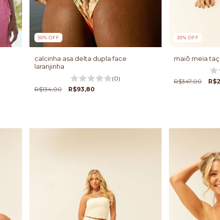
30
%
OFF
30
%
OFF
calcinha asa delta dupla face
maiô meia ta
laranjinha
(0)
R$347,00
R$2
R$134,00
R$93,80