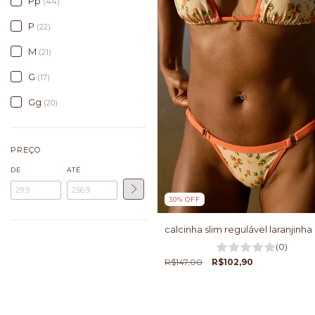
Pp
(44)
P
(22)
M
(21)
G
(17)
Gg
(20)
PREÇO
DE
ATÉ
30
%
OFF
calcinha slim regulável laranjinha
(0)
R$147,00
R$102,90