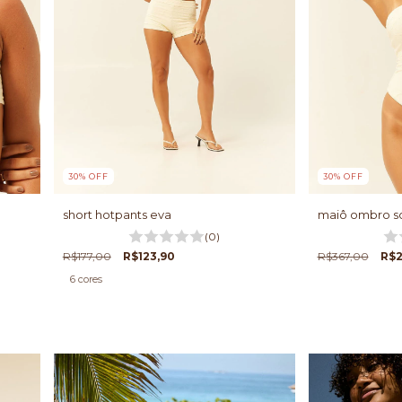
30
%
OFF
30
%
OFF
short hotpants eva
maiô ombro só
(0)
R$177,00
R$123,90
R$367,00
R$2
6 cores