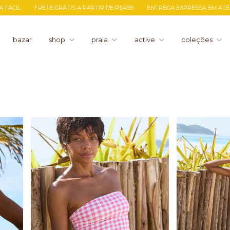
ENTREGA EXPRESSA EM ATÉ 24H PARA O RJ
TROCA FÁCIL
FRETE GRÁTIS
bazar
shop
praia
active
coleções