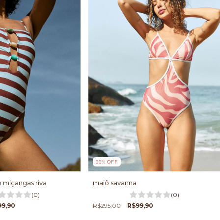
66
%
OFF
maiô savanna
 miçangas riva
(0)
(0)
R$295,00
R$99,90
99,90