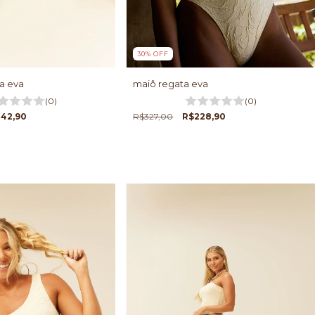
30
%
OFF
ça eva
maiô regata eva
(0)
(0)
42,90
R$327,00
R$228,90