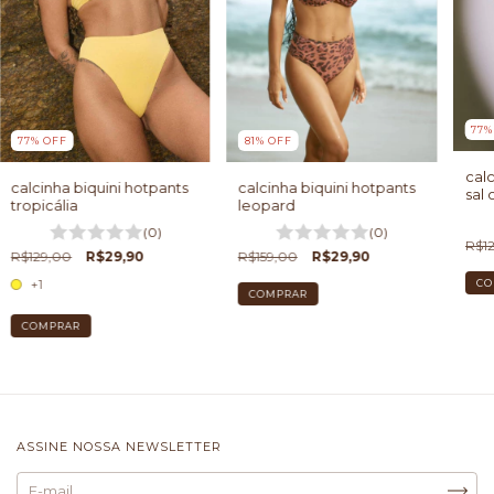
77
81
%
OFF
77
%
OFF
calc
calcinha biquini hotpants
calcinha biquini hotpants
sal
leopard
tropicália
(0)
(0)
R$1
R$159,00
R$29,90
R$129,00
R$29,90
+1
CO
COMPRAR
COMPRAR
ASSINE NOSSA NEWSLETTER