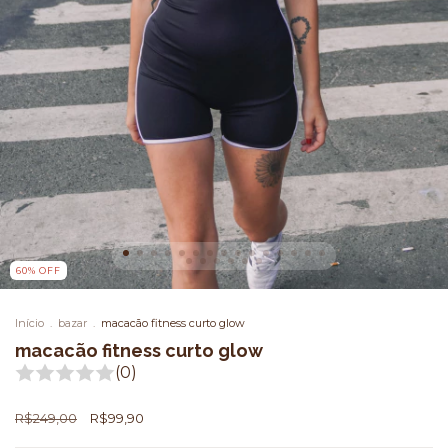
60
%
OFF
Início
.
bazar
.
macacão fitness curto glow
macacão fitness curto glow
(0)
R$249,00
R$99,90