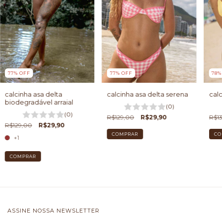
77
%
OFF
77
%
OFF
78
calcinha asa delta
calcinha asa delta serena
calc
biodegradável arraial
(0)
(0)
R$129,00
R$29,90
R$1
R$129,00
R$29,90
COMPRAR
CO
+1
COMPRAR
ASSINE NOSSA NEWSLETTER