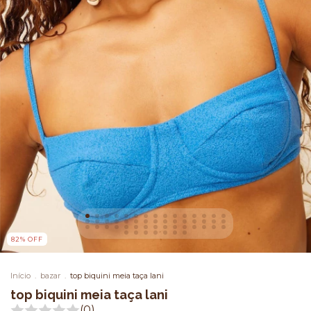
82
%
OFF
Início
.
bazar
.
top biquini meia taça lani
top biquini meia taça lani
(0)