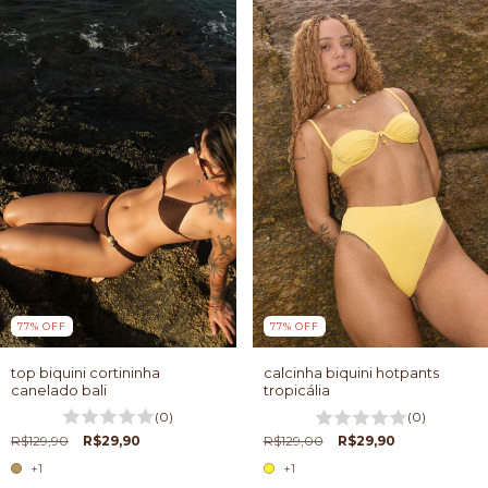
77
%
OFF
77
%
OFF
top biquini cortininha
calcinha biquini hotpants
canelado bali
tropicália
(0)
(0)
R$129,90
R$29,90
R$129,00
R$29,90
+1
+1