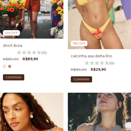
43
%
OFF
78
%
OFF
short ibiza
(0)
calcinha asa delta lírio
R$159,00
R$89,90
(0)
R$139,00
R$29,90
COMPRAR
COMPRAR