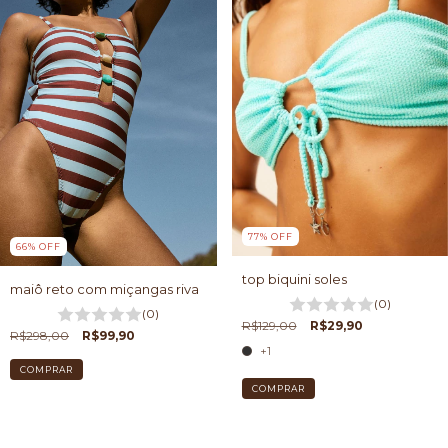
77
%
OFF
66
%
OFF
top biquini soles
maiô reto com miçangas riva
(0)
(0)
R$129,00
R$29,90
R$298,00
R$99,90
+1
COMPRAR
COMPRAR