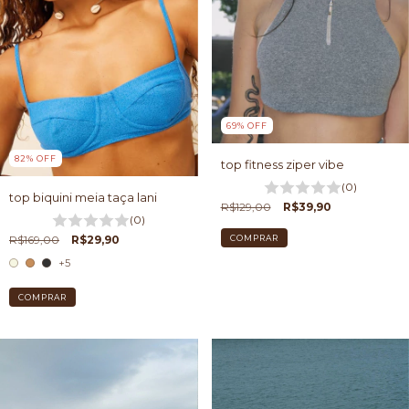
69
%
OFF
82
%
OFF
top fitness ziper vibe
(0)
top biquini meia taça lani
R$129,00
R$39,90
(0)
R$169,00
R$29,90
COMPRAR
+5
COMPRAR