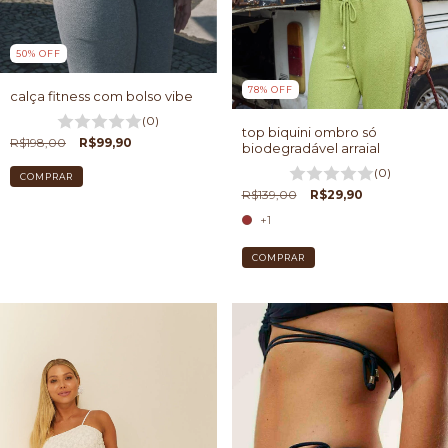
50
%
OFF
78
%
OFF
calça fitness com bolso vibe
(0)
top biquini ombro só
R$198,00
R$99,90
biodegradável arraial
(0)
COMPRAR
R$139,00
R$29,90
+1
COMPRAR