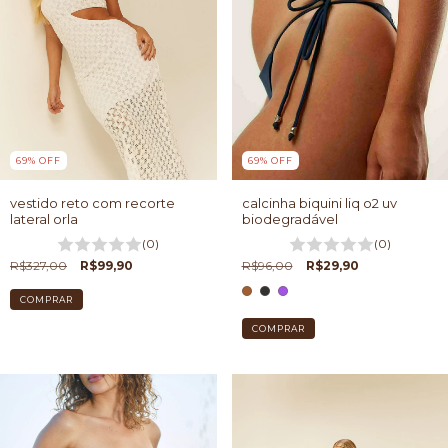
69
%
OFF
69
%
OFF
vestido reto com recorte
calcinha biquini liq o2 uv
lateral orla
biodegradável
(0)
(0)
R$327,00
R$99,90
R$96,00
R$29,90
COMPRAR
COMPRAR