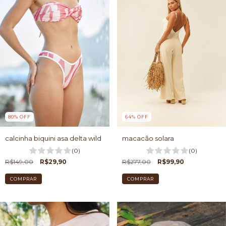
80
%
OFF
64
%
OFF
calcinha biquini asa delta wild
macacão solara
(0)
(0)
R$149,00
R$29,90
R$277,00
R$99,90
COMPRAR
COMPRAR