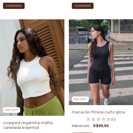
COMPRAR
COMPRAR
60
%
OFF
49
%
OFF
macacão fitness curto glow
(0)
cropped regatinha malha
R$249,00
R$99,90
canelada essential