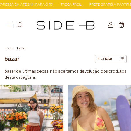
PARA O RJ
TROCA FÁCIL
FRETE GRÁTIS A PARTIR DE R$499
ENTREGA
0
Início
.
bazar
bazar
FILTRAR
bazar de últimas peças. não aceitamos devolução dos produtos
desta categoria.