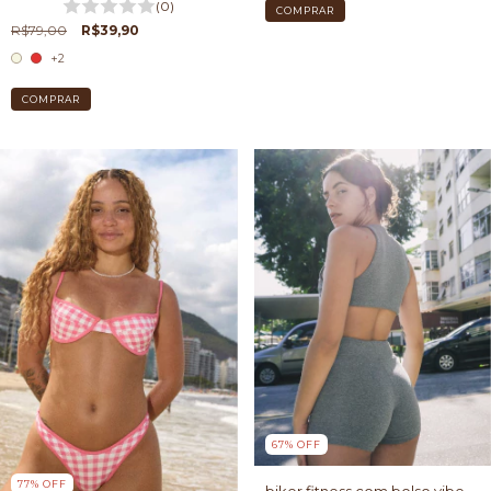
(0)
COMPRAR
R$79,00
R$39,90
+2
COMPRAR
67
%
OFF
77
%
OFF
biker fitness com bolso vibe