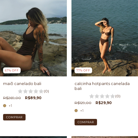
67
%
OFF
77
%
OFF
maiô canelado bali
calcinha hotpants canelada
bali
(0)
(0)
R$269,00
R$89,90
R$129,00
R$29,90
+1
+1
COMPRAR
COMPRAR