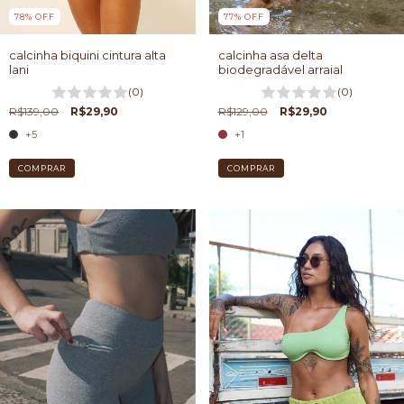
78
%
OFF
77
%
OFF
calcinha biquini cintura alta
calcinha asa delta
lani
biodegradável arraial
(0)
(0)
R$139,00
R$29,90
R$129,00
R$29,90
+5
+1
COMPRAR
COMPRAR