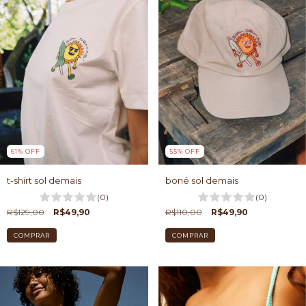
61
%
OFF
55
%
OFF
t-shirt sol demais
boné sol demais
(0)
(0)
R$129,00
R$49,90
R$110,00
R$49,90
COMPRAR
COMPRAR